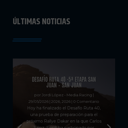
ÚLTIMAS NOTICIAS
DESAFÍO RUTA 40 -5ª ETAPA SAN
JUAN – SAN JUAN
por
Jordi López - Media Racing
|
29/05/2026
|
2026
,
2026
| 0 Comentario
Hoy ha finalizado el Desafío Ruta 40,
una prueba de preparación para el
próximo Rallye Dakar en la que Carlos
Sainz (Ford) ha participado por