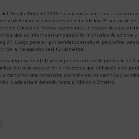
 del Desafío Ruta 40 2026 no será un paseo, sino un recorrid
e se definirán los ganadores de esta edición. El sector de velo
ponente Cuesta del Viento, bordeando un espejo de agua en u
ortes, que se interna en un paisaje de montañas de colores y 
región. Luego pasaran por senderos en altura, pequeños curso
 donde la navegación será fundamental.
carrera ingresa en el clásico «open desert» de la provincia de Sa
las con baja vegetación y ríos secos que obligarán a no perd
y a mantener una constante atención en los caminos y sende
mbo. Nada estará definido hasta el último kilómetro.