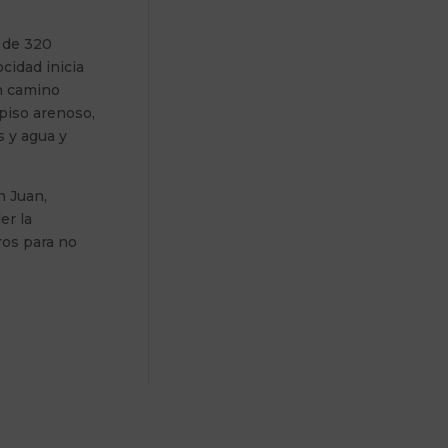
o de 320
cidad inicia
n camino
piso arenoso,
s y agua y
n Juan,
er la
ros para no