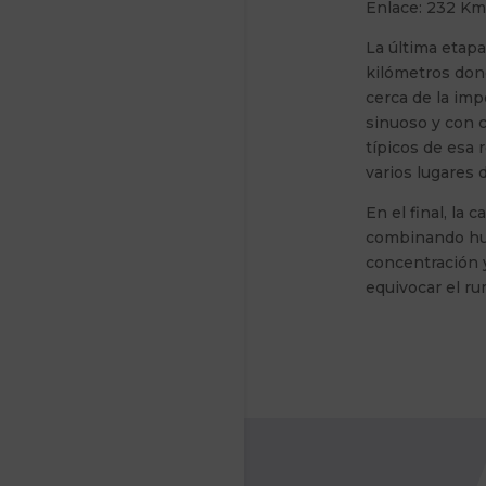
Enlace: 232 Km
La última etapa
kilómetros dond
cerca de la im
sinuoso y con c
típicos de esa 
varios lugares
En el final, la 
combinando huel
concentración 
equivocar el ru