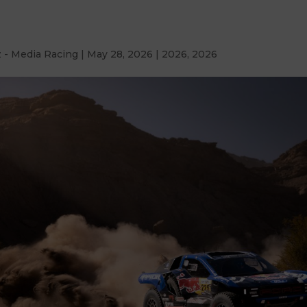
z - Media Racing
|
May 28, 2026
|
2026
,
2026