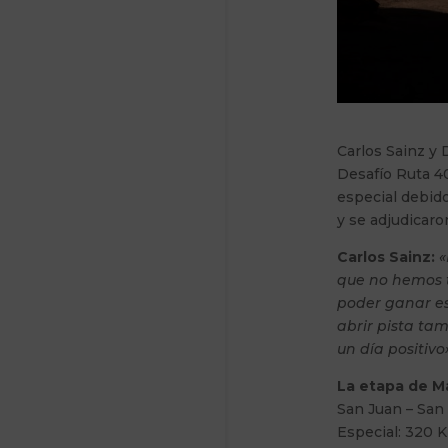
Carlos Sainz y 
Desafío Ruta 40
especial debido
y se adjudicaron
Carlos Sainz:
«
que no hemos t
poder ganar es
abrir pista ta
un día positivo»
La etapa de M
San Juan – San
Especial: 320 