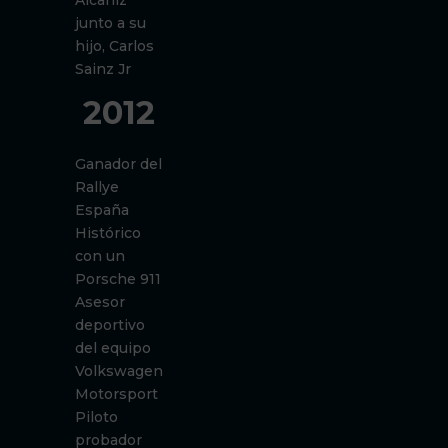
Alcañiz
junto a su
hijo, Carlos
Sainz Jr
2012
Ganador del
Rallye
España
Histórico
con un
Porsche 911
Asesor
deportivo
del equipo
Volkswagen
Motorsport
Piloto
probador