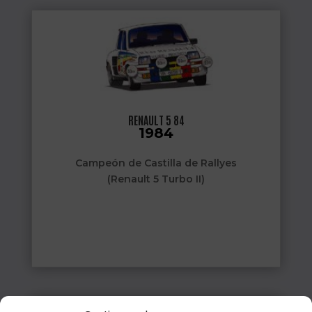
RENAULT 5 84
1984
Campeón de Castilla de Rallyes
(Renault 5 Turbo II)