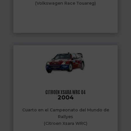
(Volkswagen Race Touareg)
2007
Campeón del Mundo de Rallyes Cross
Country de la FIA
Noveno en el Rallye Lisboa-Dakar
5 victorias de etapa
(Volkswagen Race Touareg)
2008
Victoria en Rallye Central Europeo
(Volkswagen Race Touareg)
CITROEN XSARA WRC 04
2004
Cuarto en el Campeonato del Mundo de
Rallyes
(Citroen Xsara WRC)