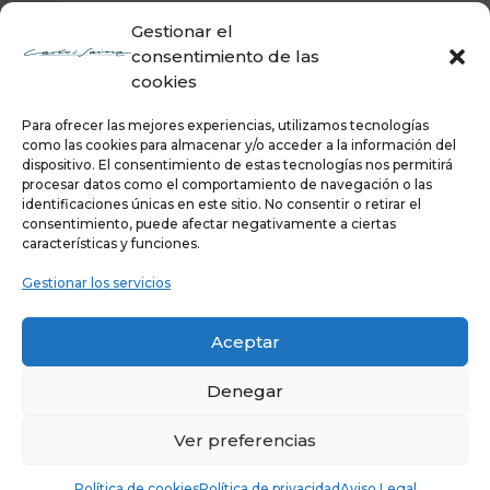
Gestionar el
consentimiento de las
cookies
Para ofrecer las mejores experiencias, utilizamos tecnologías
como las cookies para almacenar y/o acceder a la información del
dispositivo. El consentimiento de estas tecnologías nos permitirá
procesar datos como el comportamiento de navegación o las
identificaciones únicas en este sitio. No consentir o retirar el
consentimiento, puede afectar negativamente a ciertas
características y funciones.
Gestionar los servicios
Aceptar
Denegar
Ver preferencias
Copyright ©
2026 Carlos Sainz
Política de privacidad
|
Aviso legal
|
Política de cookies
Política de cookies
Política de privacidad
Aviso Legal