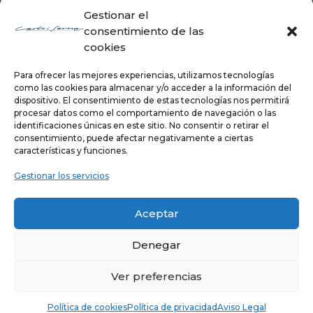
Gestionar el
consentimiento de las
cookies
Para ofrecer las mejores experiencias, utilizamos tecnologías
como las cookies para almacenar y/o acceder a la información del
dispositivo. El consentimiento de estas tecnologías nos permitirá
procesar datos como el comportamiento de navegación o las
identificaciones únicas en este sitio. No consentir o retirar el
consentimiento, puede afectar negativamente a ciertas
características y funciones.
Gestionar los servicios
Aceptar
Denegar
Ver preferencias
Copyright ©
2026 Carlos Sainz
Política de privacidad
|
Aviso legal
|
Política de cookies
Política de cookies
Política de privacidad
Aviso Legal
Prensa y comunicación:
Media Racing