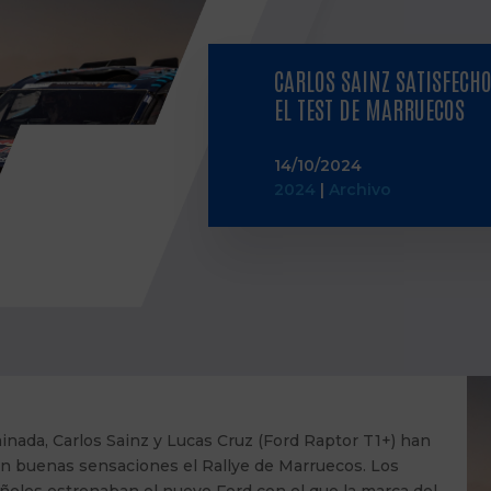
CARLOS SAINZ SATISFECH
EL TEST DE MARRUECOS
14/10/2024
2024
|
Archivo
nada, Carlos Sainz y Lucas Cruz (Ford Raptor T1+) han
on buenas sensaciones el Rallye de Marruecos. Los
ñoles estrenaban el nuevo Ford con el que la marca del