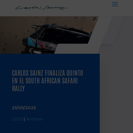
CARLOS SAINZ FINALIZA QUINTO
EN EL SOUTH AFRICAN SAFARI
RALLY
25/05/2025
2025
|
Archivo