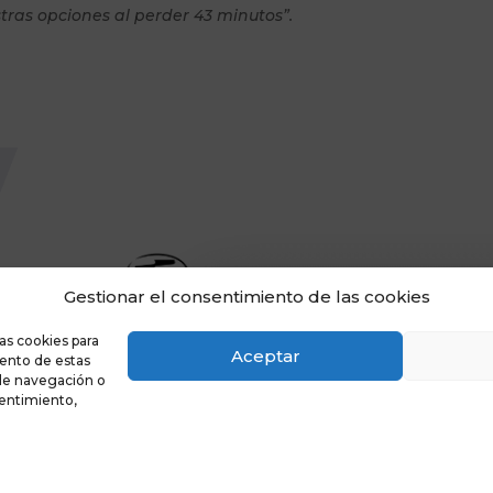
ras opciones al perder 43 minutos”.
Gestionar el consentimiento de las cookies
as cookies para
Aceptar
iento de estas
de navegación o
nsentimiento,
Sainz
Política de privacidad
|
Aviso legal
|
Política de cook