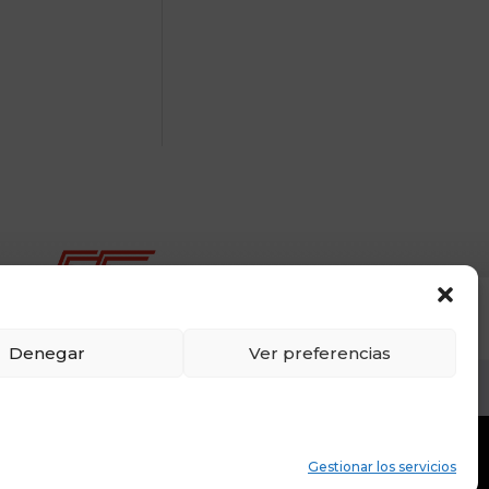
Denegar
Ver preferencias
ies
Prensa y comunicación:
Media Racing
Gestionar los servicios