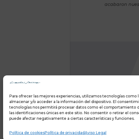
acabaron nuest
Para ofrecer las mejores experiencias, utilizamos tecnologías como l
almacenar y/o acceder a la información del dispositivo. El consentim
tecnologías nos permitirá procesar datos como el comportamiento 
las identificaciones únicas en este sitio. No consentir o retirar el co
puede afectar negativamente a ciertas características y funciones.
Copyright ©
2026 Carlos 
Política de cookies
Política de privacidad
Aviso Legal